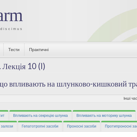
arm
 discimus
Тести
Практичні
 Лекція 10 (I)
 що впливають на шлунково-кишковий тр
Інші ч
тит
Впливають на секрецію шлунка
Впливають на моторику шлунка
 залози
Гепатотропні засоби
Проносні засоби
Протипроносні за