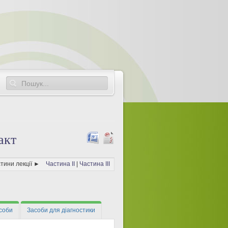
акт
астини лекції ►
Частина II
|
Частина III
соби
Засоби для діагностики