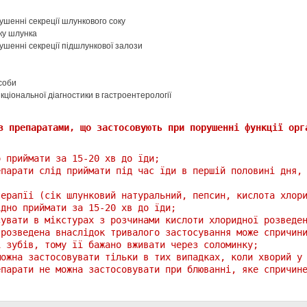
ушенні секреції шлункового соку
ку шлунка
ушенні секреції підшлункової залози
соби
кціональної діагностики в гастроентерології
з препаратами, що застосовують при порушенні функції орг
о приймати за 15-20 хв до їди;
епарати слід приймати під час їди в першій половині дня,
;
ерапїі (сік шлунковий натуральний, пеп­син, кислота хлор
ідно приймати за 15-20 хв до їди;
сувати в мікстурах з розчинами кислоти хлоридної розведе
розведена внаслідок тривалого застосу­вання може спричин
і зубів, тому її бажано вживати через соломинку;
ожна застосовувати тільки в тих випад­ках, коли хворий у
епарати не можна застосовувати при блюванні, яке спричин