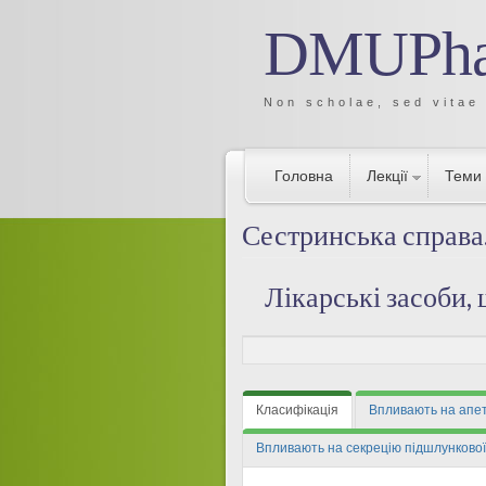
DMUPh
Non scholae, sed vitae
Головна
Лекції
Теми
Сестринська справа.
Лікарські засоби,
Класифікація
Впливають на апе
Впливають на секрецію підшлункової