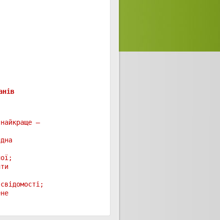
анів
 найкраще —
идна
ної;
ити
 свідомості;
ене