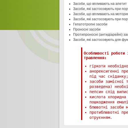
Засоби, що впливають на апетит
Засоби, які застосовують при пор
Засоби, що впливають на мотори
Засоби, які застосовують при пор
Гепатотропні засоби
Проносні засоби
Протипроносні (антидіарейні) за
Засоби, які застосовують для фун
Особливості роботи 
травлення:
гіркоти необхідн
анорексигенні пр
під час сніданку
засоби замісної т
розведена) необх
пепсин слід випи
кислота хлоридна 
пошкодження емал
блювотні засоби м
протиблювотні пр
отруєнням.